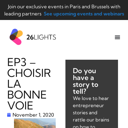
Join our exclusive events in Paris and Brussels with
leading partners
See upcoming events and webinars
EP3 –
CHOISIR
Do you
have a
LA
story to
tell?
BONNE
We love to hear
VOIE
entrepreneur
stories and
November 1, 2020
rattle our brains
on how to